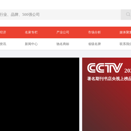
品牌名称
品牌招商
宏观经济
名家专栏
经济对话
品牌资讯
新闻中心