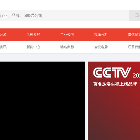
品牌名称
品牌招商
宏观经济
名家专栏
经济对话
品牌资讯
新闻中心