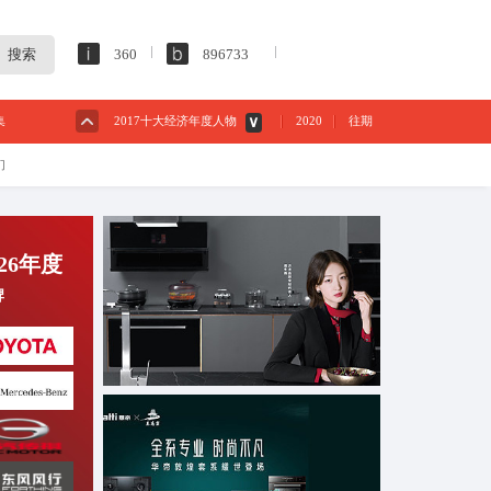
搜索
产业公司
市场分析
媒体聚集
驰名商标
省级名牌
联系我们
2026年
著名商务车央视上榜品牌